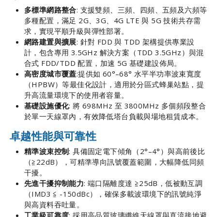
多標準網路整合
: 支援雙頻、三頻、四頻、五頻及六頻等
多種配置，滿足 2G、3G、4G LTE 與 5G 技術共存需
求，實現平順升級與彈性部署。
網路建置與擴展
: 針對 FDD 與 TDD 架構提供專業設
計，包含專用 3.5GHz 解決方案（TDD 3.5GHz）與混
合式 FDD/TDD 配置，加速 5G 基礎建設佈局。
高密度城市覆蓋
:提供如 60°–68° 水平半功率波束寬度
（HPBW）等最佳化設計，適用於分區式蜂巢站點，提
升高流量環境下的使用者容量。
基礎設施優化
: 將 698MHz 至 3800MHz 多個頻段整合
於單一天線罩內，有效降低塔台負載與場地租賃成本。
卓越性能與可靠性
精準波束控制
: 具備固定電下傾角（2°–4°）與高前後比
（≧22dB），可精準導向訊號覆蓋範圍，大幅降低同頻
干擾。
先進干擾抑制能力
: 端口隔離度達 ≧25dB，低被動互調
（IMD3 ≦ -150dBc），確保多載波環境下的訊號純淨
與高資料吞吐量。
工業級可靠度
: 採用高品質玻璃纖維天線罩與直流接地避