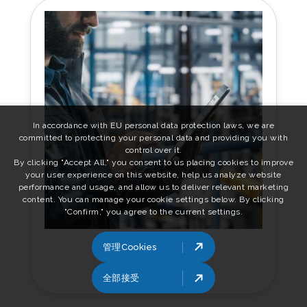
In accordance with EU personal data protection laws, we are
committed to protecting your personal data and providing you with
control over it.
By clicking "Accept All," you consent to us placing cookies to improve
your user experience on this website, help us analyze website
performance and usage, and allow us to deliver relevant marketing
content. You can manage your cookie settings below. By clicking
"Confirm," you agree to the current settings.
管理Cookies
工業閘道器
全部接受