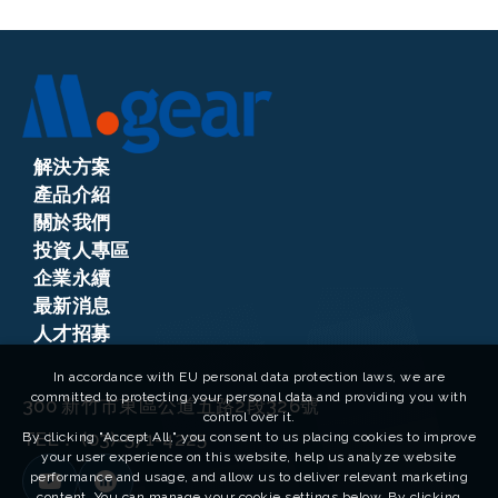
解決方案
產品介紹
關於我們
投資人專區
企業永續
最新消息
人才招募
In accordance with EU personal data protection laws, we are
committed to protecting your personal data and providing you with
300 新竹市東區公道五路2段326號
control over it.
TEL：
(03)-571-4225
By clicking "Accept All," you consent to us placing cookies to improve
your user experience on this website, help us analyze website
performance and usage, and allow us to deliver relevant marketing
content. You can manage your cookie settings below. By clicking