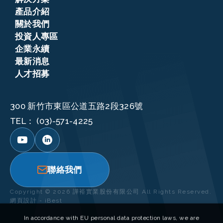
產品介紹
關於我們
投資人專區
企業永續
最新消息
人才招募
300 新竹市東區公道五路2段326號
TEL：
(03)-571-4225
In accordance with EU personal data protection laws, we are
committed to protecting your personal data and providing you with
control over it.
By clicking "Accept All," you consent to us placing cookies to improve
your user experience on this website, help us analyze website
performance and usage, and allow us to deliver relevant marketing
聯絡我們
content. You can manage your cookie settings below. By clicking
"Confirm," you agree to the current settings.
Copyright ©
2026
譁裕實業股份有限公司
All Rights Reserved.
網頁設計
-
iBest
管理Cookies